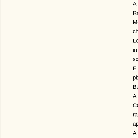
A 
Ro
Mo
ch
Le
i
sc
E 
pi
Be
A 
Co
ra
a
A 