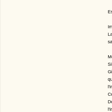
E
Im
L
sa
Me
Si
Gi
qu
l'
Co
Do
l'