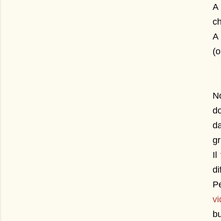
A 
ch
A 
(o
No
do
da
gr
Il
di
Pe
vi
bu