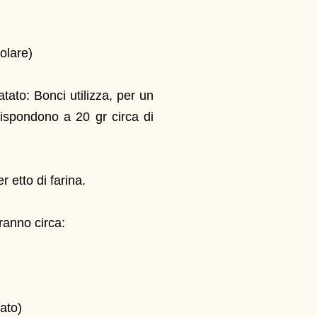
olare)
dratato: Bonci utilizza, per un
orrispondono a 20 gr circa di
r etto di farina.
ranno circa:
tato)