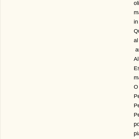
ol
ma
in
Qu
a
am
Al
E
ma
O 
Pe
Pe
Pe
p
pi