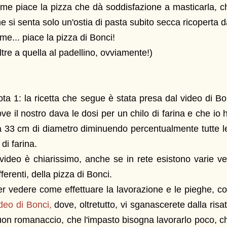
me piace la pizza che dà soddisfazione a masticarla, ch
e si senta solo un'ostia di pasta subito secca ricoperta 
me... piace la pizza di Bonci!
ltre a quella al padellino, ovviamente!)
ta 1: la ricetta che segue è stata presa dal video di B
ve il nostro dava le dosi per un chilo di farina e che io 
 33 cm di diametro diminuendo percentualmente tutte l
 di farina.
 video è chiarissimo, anche se in rete esistono varie v
fferenti, della pizza di Bonci.
r vedere come effettuare la lavorazione e le pieghe, cons
deo di Bonci,
dove, oltretutto, vi sganascerete dalla risa
on romanaccio, che l'impasto bisogna lavorarlo poco, che