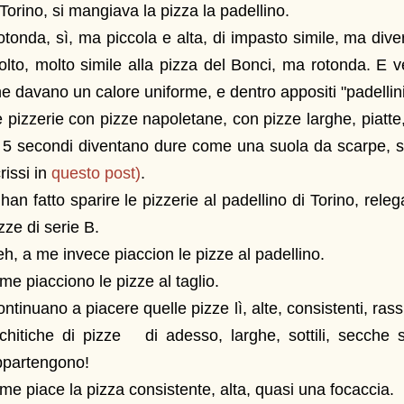
Torino, si mangiava la pizza la padellino.
tonda, sì, ma piccola e alta, di impasto simile, ma dive
lto, molto simile alla pizza del Bonci, ma rotonda. E ven
e davano un calore uniforme, e dentro appositi "padellini
 pizzerie con pizze napoletane, con pizze larghe, piatte,
n 5 secondi diventano dure come una suola da scarpe,
rissi in
questo post)
.
han fatto sparire le pizzerie al padellino di Torino, rele
zze di serie B.
h, a me invece piaccion le pizze al padellino.
me piacciono le pizze al taglio.
ntinuano a piacere quelle pizze lì, alte, consistenti, ras
chitiche di pizze di adesso, larghe, sottili, secche 
ppartengono!
me piace la pizza consistente, alta, quasi una focaccia.