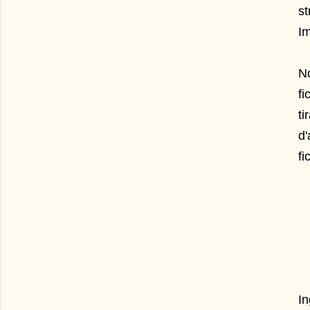
st
I
No
fi
ti
d'
fi
In