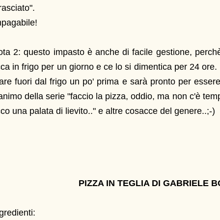
rasciato".
mpagabile!
ta 2: questo impasto è anche di facile gestione, perchè
cca in frigo per un giorno e ce lo si dimentica per 24 ore.
rare fuori dal frigo un po' prima e sarà pronto per esser
animo della serie "faccio la pizza, oddio, ma non c'è temp
cco una palata di lievito.." e altre cosacce del genere..;-)
PIZZA IN TEGLIA DI GABRIELE 
gredienti: