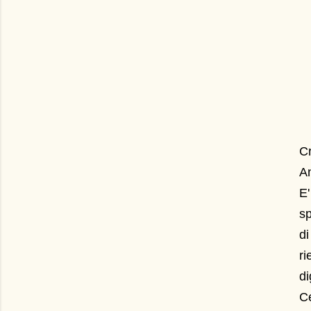
Cr
An
E
sp
di
ri
di
Ce