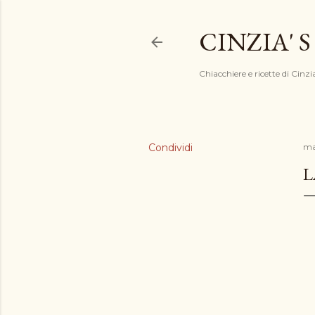
CINZIA' S
Chiacchiere e ricette di Cinzi
Condividi
ma
L