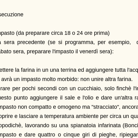
secuzione
pasto (da preparare circa 18 o 24 ore prima)
a sera precedente (se si programma, per esempio, di 
bato sera, preparare l'impasto il venerdì sera):
ttere la farina in un una terrina ed aggiungere tutta l'acqu
 avrà un impasto molto morbido: non unire altra farina.
rare per pochi secondi con un cucchiaio, solo finchè l'i
esto punto aggiungere il sale e l'olio e dare un'altra 
impasto non compatto e omogeno ma "stracciato", ancora
prire e lasciare a temperatura ambiente per circa un qua
podichè, lavorando su una spianatoia infarinata (Bonc
impasto e dare quattro o cinque giri di pieghe, ripieg