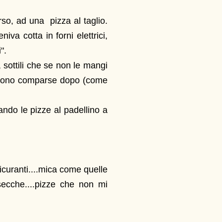
rso, ad una pizza al taglio.
iva cotta in forni elettrici,
".
 sottili che se non le mangi
 sono comparse dopo (come
gando le pizze al padellino a
sicuranti....mica come quelle
secche....pizze che non mi