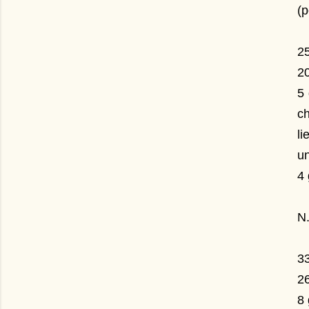
(p
25
2
5 
ch
li
un
4 
N.
33
26
8 