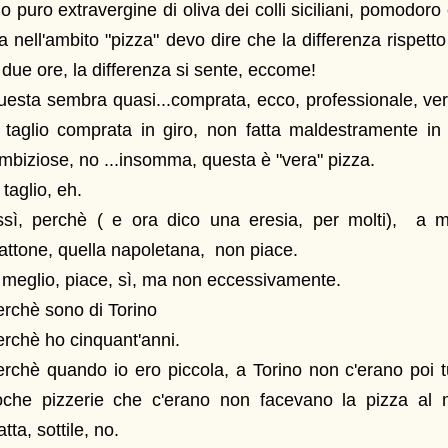
io puro extravergine di oliva dei colli siciliani, pomodoro 
 nell'ambito "pizza" devo dire che la differenza rispetto
 due ore, la differenza si sente, eccome!
esta sembra quasi...comprata, ecco, professionale, ve
l taglio comprata in giro, non fatta maldestramente i
biziose, no ...insomma, questa è "vera" pizza.
 taglio, eh.
ssì, perchè ( e ora dico una eresia, per molti), a me
ttone, quella napoletana, non piace.
meglio, piace, sì, ma non eccessivamente.
rchè sono di Torino
rchè ho cinquant'anni.
rchè quando io ero piccola, a Torino non c'erano poi tu
oche pizzerie che c'erano non facevano la pizza al m
atta, sottile, no.